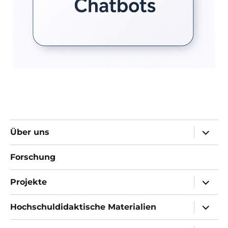
Unter
Über uns
öffnen
Forschung
Unter
Projekte
öffnen
Unter
Hochschuldidaktische Materialien
öffnen