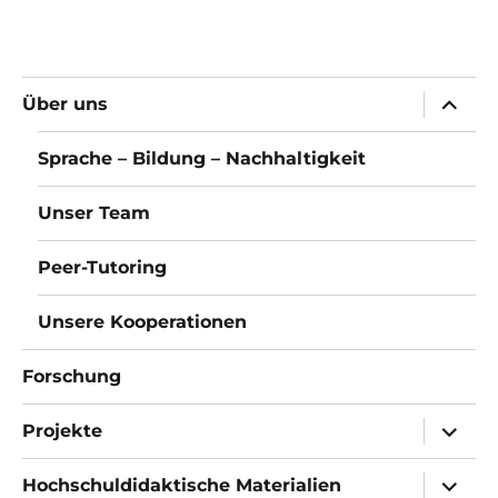
Unter
Über uns
öffnen
Sprache – Bildung – Nachhaltigkeit
Unser Team
Peer-Tutoring
Unsere Kooperationen
Forschung
Unter
Projekte
öffnen
Unter
Hochschuldidaktische Materialien
öffnen