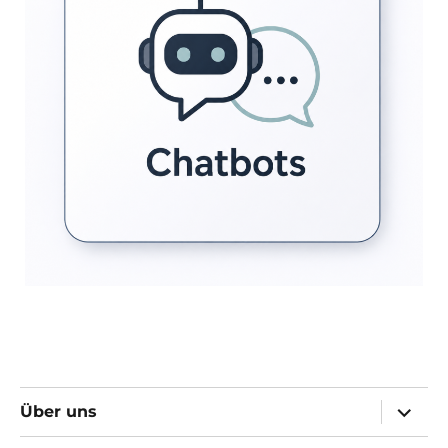
Unter
Über uns
öffnen