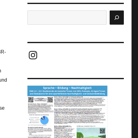
Suchen
Instagram
3R-
n
 und
ese