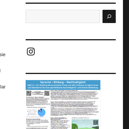
Suchen
Instagram
sie
d
lar