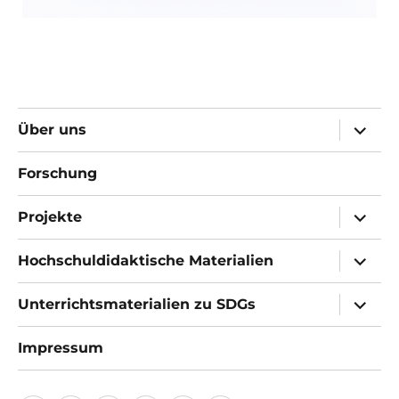
Unter
Über uns
öffnen
Forschung
Unter
Projekte
öffnen
Unter
Hochschuldidaktische Materialien
öffnen
Unter
Unterrichtsmaterialien zu SDGs
öffnen
Impressum